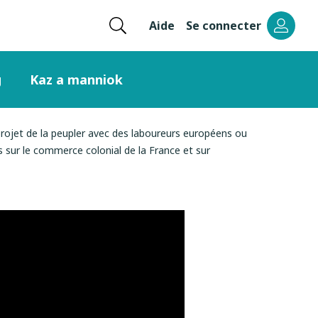
Ouvrir
Aide
Se connecter
Menu
la
recherche
header
g
Kaz a manniok
right
 projet de la peupler avec des laboureurs européens ou
 sur le commerce colonial de la France et sur