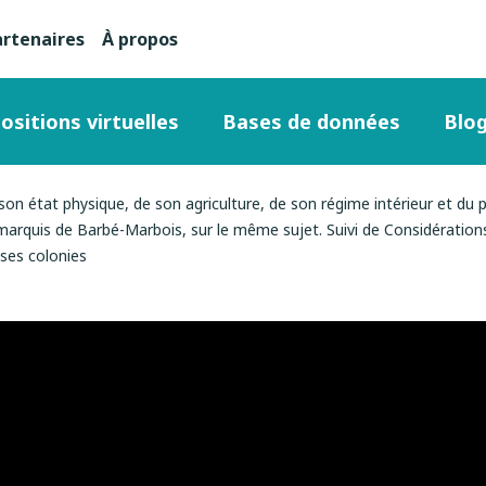
artenaires
À propos
nu
condaire
ositions virtuelles
Bases de données
Blo
ut
son état physique, de son agriculture, de son régime intérieur et du
marquis de Barbé-Marbois, sur le même sujet. Suivi de Considérations
 ses colonies
ge