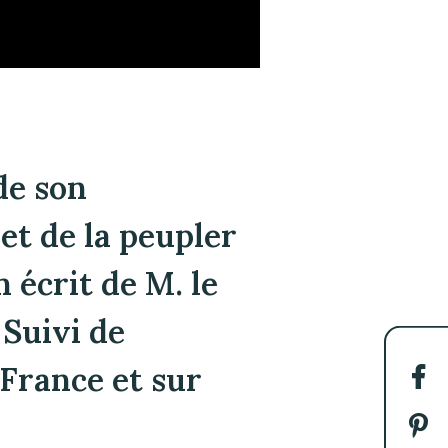
de son
et de la peupler
écrit de M. le
Suivi de
 France et sur
Par
sur
Fac
Par