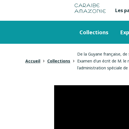
de
navigation
pied
contenu
gestion
Manioc
principal
principale
de
Les p
Me
des
page
cookies
se
Menu
Collections
Exp
en
principal
ha
De la Guyane française, de 
Vous
Accueil
Collections
Examen d'un écrit de M. le 
de
l'administration spéciale de
êtes
pa
ici