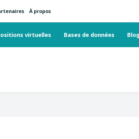
artenaires
À propos
nu
condaire
ositions virtuelles
Bases de données
Blo
ut
ge