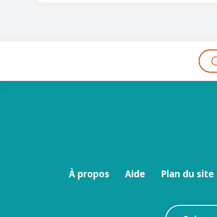
Menu
À propos
Aide
Plan du site
footer