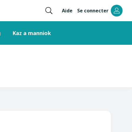
Ouvrir
Aide
Se connecter
Menu
la
recherche
header
g
Kaz a manniok
right