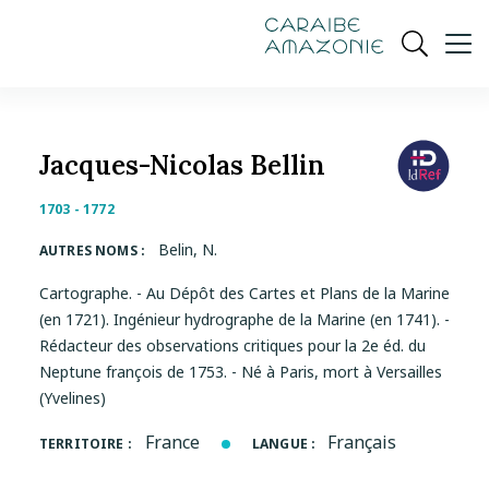
de
navigation
pied
contenu
gestion
Manioc
principal
principale
de
Ouvrir
des
page
cookies
la
recherch
Jacques-Nicolas Bellin
1703 - 1772
Belin, N.
AUTRES NOMS :
Cartographe. - Au Dépôt des Cartes et Plans de la Marine
(en 1721). Ingénieur hydrographe de la Marine (en 1741). -
Rédacteur des observations critiques pour la 2e éd. du
Neptune françois de 1753. - Né à Paris, mort à Versailles
(Yvelines)
France
Français
TERRITOIRE :
LANGUE :