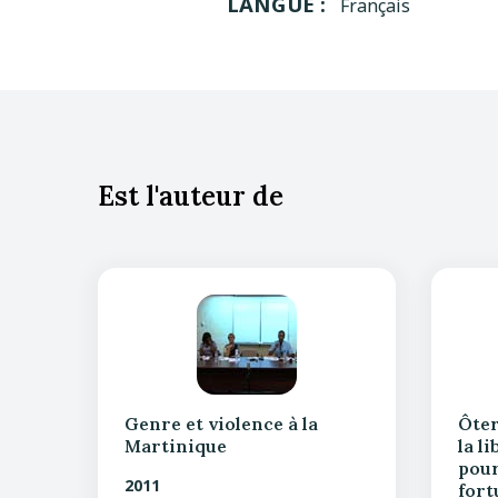
LANGUE :
Français
Est l'auteur de
Genre et violence à la
Ôter
Martinique
la l
pour
2011
fort