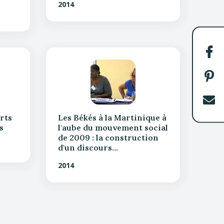
2014
Par
sur
Fac
Par
sur
Pin
Env
par
rts
Les Békés à la Martinique à
s
l'aube du mouvement social
cou
de 2009 : la construction
d'un discours…
2014