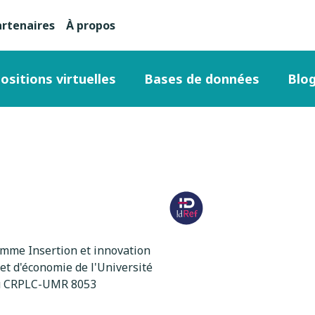
artenaires
À propos
nu
condaire
ositions virtuelles
Bases de données
Blo
ut
ge
mme Insertion et innovation
 et d'économie de l'Université
du CRPLC-UMR 8053