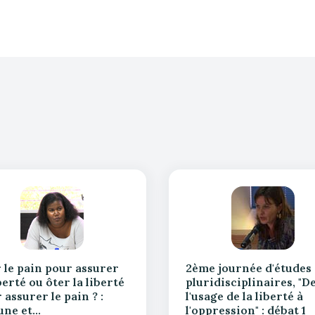
 le pain pour assurer
2ème journée d'études
iberté ou ôter la liberté
pluridisciplinaires, "D
 assurer le pain ? :
l'usage de la liberté à
une et…
l'oppression" : débat 1