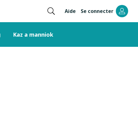
Ouvrir
Aide
Se connecter
Menu
la
recherche
header
g
Kaz a manniok
right