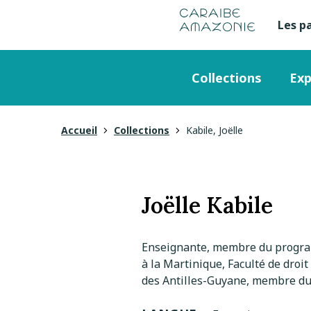
de
navigation
pied
contenu
gestion
Manioc
principal
principale
de
Les p
Me
des
page
cookies
se
Menu
Collections
Exp
en
principal
ha
Accueil
Collections
Kabile, Joëlle
Vous
de
êtes
pa
ici
Joëlle Kabile
Enseignante, membre du progra
à la Martinique, Faculté de droit
des Antilles-Guyane, membre 