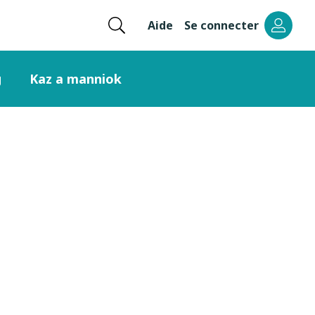
Ouvrir
Aide
Se connecter
Menu
la
recherche
header
g
Kaz a manniok
right