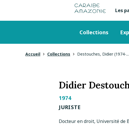
de
navigation
pied
contenu
gestion
Manioc
principal
principale
de
Les p
Me
des
page
cookies
se
Menu
Collections
Exp
en
principal
ha
Accueil
Collections
Destouches, Didier (1974-.... 
Vous
de
êtes
pa
ici
Didier Destouc
1974
JURISTE
Docteur en droit, Université de