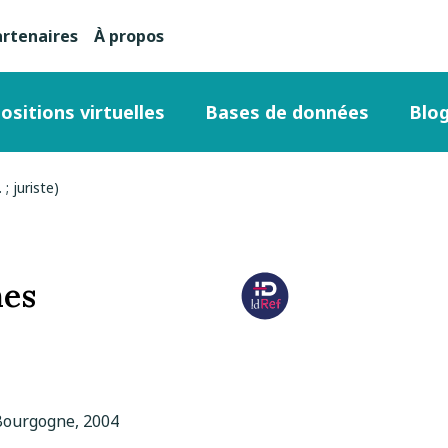
artenaires
À propos
nu
condaire
ositions virtuelles
Bases de données
Blo
ut
; juriste)
ge
hes
 Bourgogne, 2004