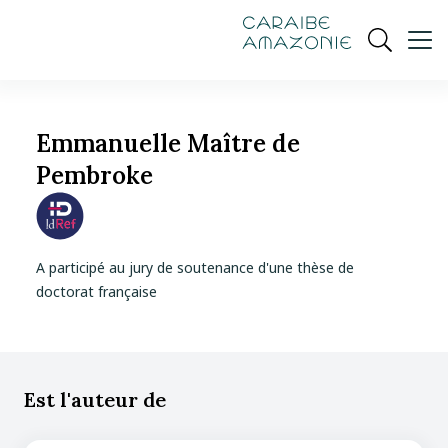
de
navigation
pied
contenu
gestion
Manioc
principal
principale
de
Ouvrir
des
page
cookies
la
recherch
Emmanuelle Maître de
Pembroke
A participé au jury de soutenance d'une thèse de
doctorat française
Est l'auteur de