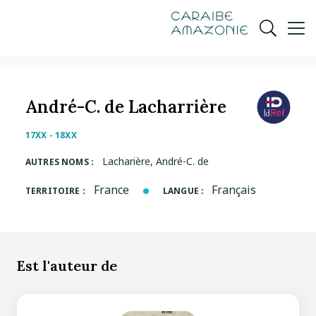
de
navigation
pied
contenu
gestion
Manioc
principal
principale
de
Ouvrir
des
page
cookies
la
recherch
André-C. de Lacharrière
17XX - 18XX
Lacharière, André-C. de
AUTRES NOMS :
France
Français
TERRITOIRE :
LANGUE :
Est l'auteur de