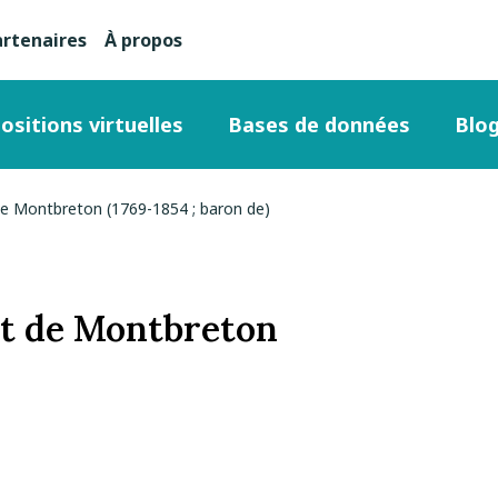
artenaires
À propos
nu
condaire
ositions virtuelles
Bases de données
Blo
ut
de Montbreton (1769-1854 ; baron de)
ge
t de Montbreton