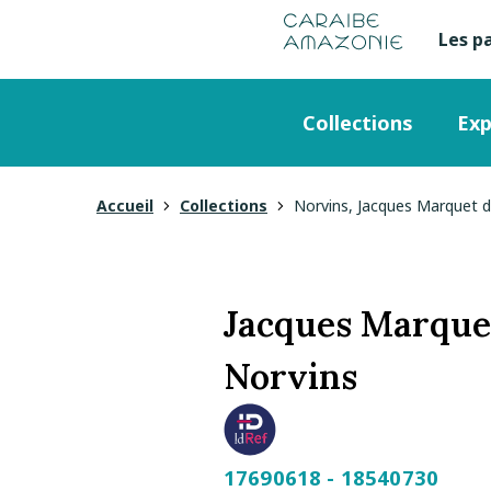
de
navigation
pied
contenu
gestion
Manioc
principal
principale
de
Les p
Me
des
page
cookies
se
Menu
Collections
Exp
en
principal
ha
Accueil
Collections
Norvins, Jacques Marquet 
Vous
de
êtes
pa
ici
Jacques Marque
Norvins
17690618 - 18540730