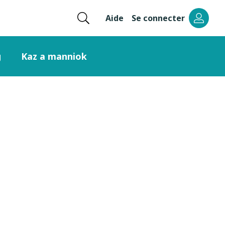
Ouvrir
Aide
Se connecter
Menu
la
recherche
header
g
Kaz a manniok
right