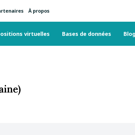
artenaires
À propos
nu
condaire
ositions virtuelles
Bases de données
Blo
ut
ge
aine)