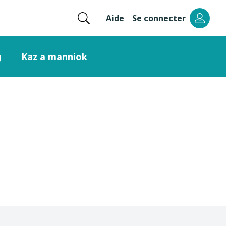
Ouvrir
Aide
Se connecter
Menu
la
recherche
header
g
Kaz a manniok
right