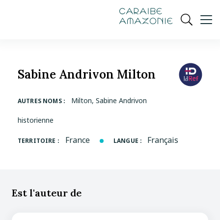
de
navigation
pied
contenu
gestion
Manioc
principal
principale
de
Ouvrir
des
page
cookies
la
recherch
Sabine Andrivon Milton
Milton, Sabine Andrivon
AUTRES NOMS :
historienne
France
Français
TERRITOIRE :
LANGUE :
Est l'auteur de