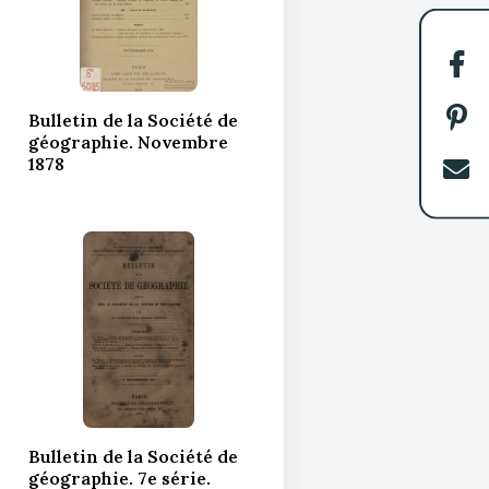
Par
sur
Bulletin de la Société de
Fac
Par
géographie. Novembre
sur
1878
Pin
Env
par
cou
Bulletin de la Société de
géographie. 7e série.