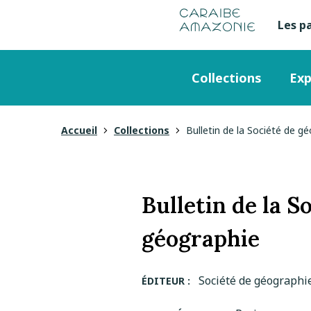
de
navigation
pied
contenu
gestion
Manioc
principal
principale
de
Les p
Me
des
page
cookies
se
Menu
Collections
Exp
en
principal
ha
Accueil
Collections
Bulletin de la Société de g
Vous
de
êtes
pa
ici
Bulletin de la S
géographie
Société de géographie
ÉDITEUR :