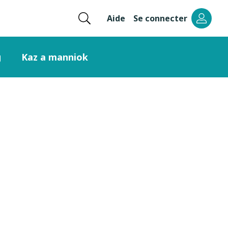
Ouvrir
Aide
Se connecter
Menu
la
recherche
header
g
Kaz a manniok
right