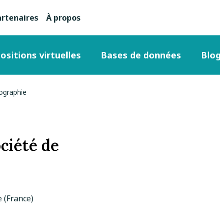
artenaires
À propos
nu
condaire
ositions virtuelles
Bases de données
Blo
ut
éographie
ge
ociété de
 (France)