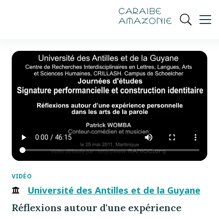
de
navigation
pied
contenu
gestion
Manioc
principal
principale
de
Ouvrir
des
page
cookies
la
recherch
VIDÉO
Université des Antilles et de la Guyane
Réflexions autour d'une expérience