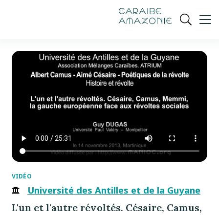
de
navigation
pied
contenu
gestion
Manioc
principal
principale
de
Ouvrir
des
page
cookies
la
recherch
VIDÉO
Université des Antilles et de la Guyane
L'un et l'autre révoltés. Césaire, Camus,