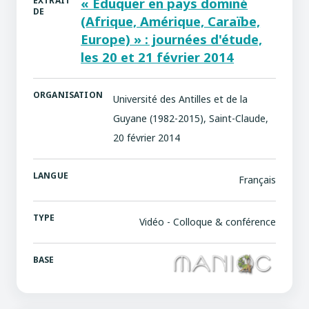
EXTRAIT
« Éduquer en pays dominé
DE
(Afrique, Amérique, Caraïbe,
Europe) » : journées d'étude,
les 20 et 21 février 2014
ORGANISATION
Université des Antilles et de la
Guyane (1982-2015), Saint-Claude,
20 février 2014
LANGUE
Français
TYPE
Vidéo - Colloque & conférence
BASE