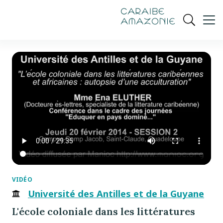
de
navigation
pied
contenu
gestion
Manioc
principal
principale
de
Ouvrir
des
page
cookies
la
recherch
VIDÉO
Université des Antilles et de la Guyane
L'école coloniale dans les littératures