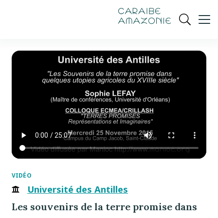
de
navigation
pied
contenu
gestion
Manioc
principal
principale
de
Ouvrir
des
page
cookies
la
recherch
VIDÉO
Université des Antilles
Les souvenirs de la terre promise dans