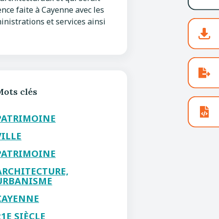
par
nce faite à Cayenne avec les
cou
ministrations et services ainsi
Mots clés
PATRIMOINE
VILLE
PATRIMOINE
ARCHITECTURE,
URBANISME
CAYENNE
21E SIÈCLE