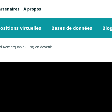
artenaires
À propos
nu
condaire
ositions virtuelles
Bases de données
Blo
ut
al Remarquable (SPR) en devenir
ge