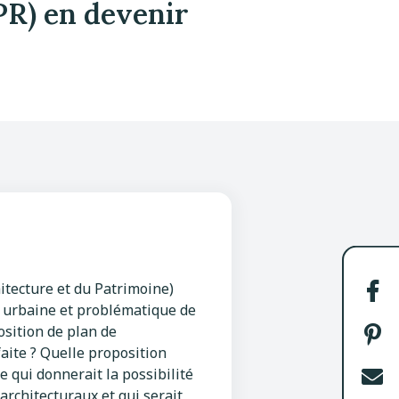
PR) en devenir
hitecture et du Patrimoine)
Par
n urbaine et problématique de
sur
osition de plan de
Fac
Par
faite ? Quelle proposition
sur
 qui donnerait la possibilité
Pin
Env
architecturaux et qui serait