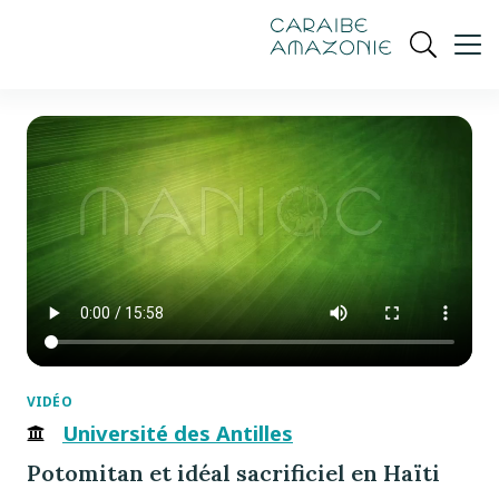
de
navigation
pied
contenu
gestion
Manioc
principal
principale
de
Ouvrir
des
page
cookies
la
recherch
VIDÉO
Université des Antilles
Potomitan et idéal sacrificiel en Haïti