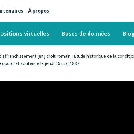
artenaires
À propos
nu
condaire
ositions virtuelles
Bases de données
Blo
ut
'affranchissement [en] droit romain ; Étude historique de la conditio
 le doctorat soutenue le jeudi 26 mai 1887
ge