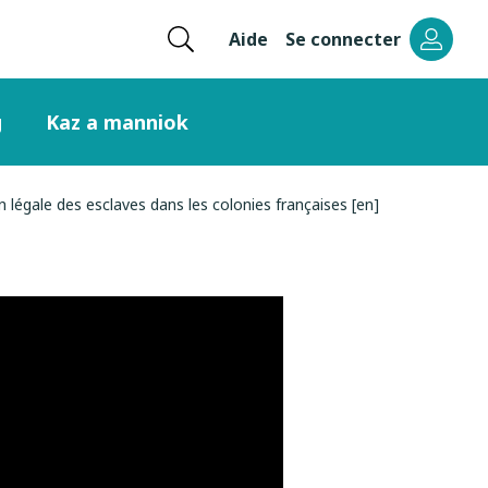
Ouvrir
Aide
Se connecter
Menu
la
recherche
header
g
Kaz a manniok
right
n légale des esclaves dans les colonies françaises [en]