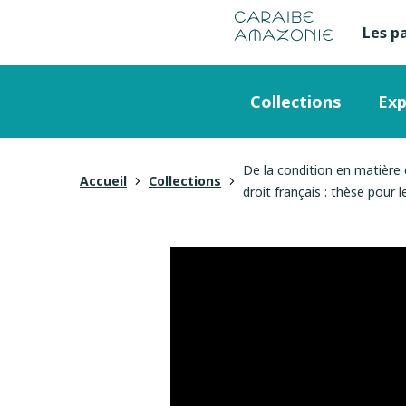
de
navigation
pied
contenu
gestion
Manioc
principal
principale
de
Les p
Me
des
page
cookies
se
Menu
Collections
Exp
en
principal
ha
De la condition en matière d
Vous
Accueil
Collections
droit français : thèse pour
de
êtes
pa
ici