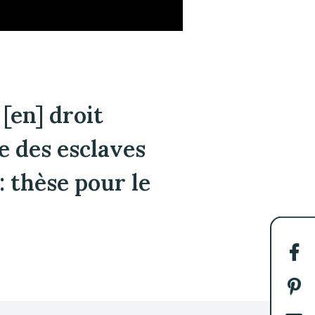
[en] droit
e des esclaves
: thèse pour le
Par
sur
Fac
Par
sur