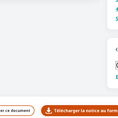
C
E
Télécharger la notice au for
ter ce document