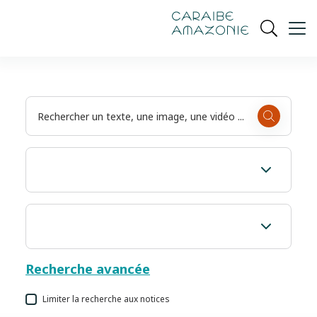
de
navigation
pied
contenu
gestion
Manioc
principal
principale
de
Ouvrir
des
page
cookies
la
recherch
Recherche avancée
Limiter la recherche aux notices