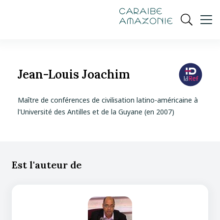
de
navigation
pied
contenu
gestion
Manioc
principal
principale
de
Ouvrir
des
page
cookies
la
recherch
Jean-Louis Joachim
Maître de conférences de civilisation latino-américaine à
l'Université des Antilles et de la Guyane (en 2007)
Est l'auteur de