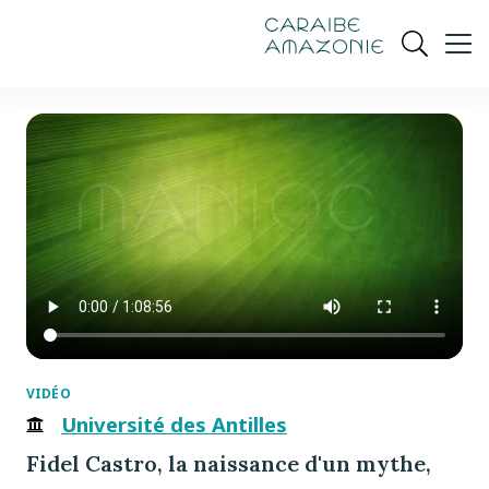
de
navigation
pied
contenu
gestion
Manioc
principal
principale
de
Ouvrir
des
page
cookies
la
recherch
VIDÉO
Université des Antilles
Fidel Castro, la naissance d'un mythe,