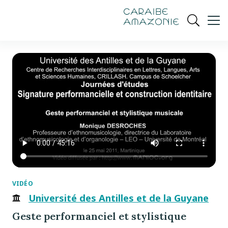
de
navigation
pied
contenu
gestion
Manioc
principal
principale
de
Ouvrir
des
page
cookies
la
recherch
VIDÉO
Université des Antilles et de la Guyane
Geste performanciel et stylistique