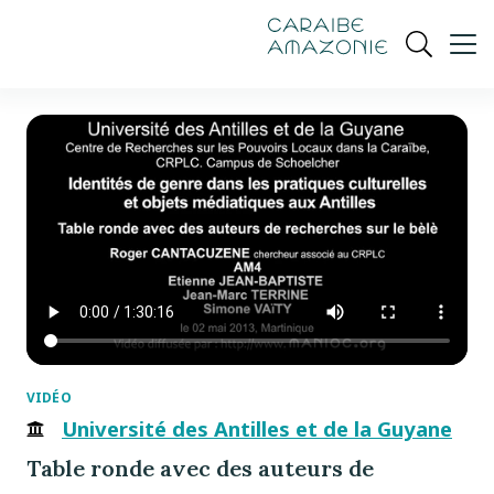
de
navigation
pied
contenu
gestion
Manioc
principal
principale
de
Ouvrir
des
page
cookies
la
recherch
VIDÉO
Université des Antilles et de la Guyane
Table ronde avec des auteurs de