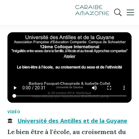
de
navigation
pied
contenu
gestion
Manioc
principal
principale
de
Ouvrir
des
page
cookies
la
recherch
VIDÉO
Université des Antilles et de la Guyane
Le bien être à l'école, au croisement du