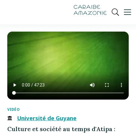
de
navigation
pied
contenu
gestion
Manioc
principal
principale
de
Ouvrir
des
page
cookies
la
recherch
VIDÉO
Université de Guyane
Culture et société au temps d'Atipa :