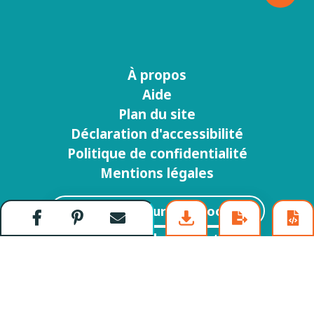
À propos
Menu
Aide
footer
Plan du site
Déclaration d'accessibilité
Politique de confidentialité
Mentions légales
Suivez-nous sur facebook
Partager
Partager
Envoyer
S'abonner à la newsletter
sur
sur
par
Facebook
Pinterest
courriel